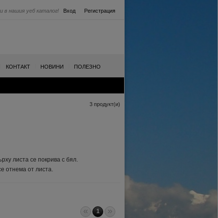
и в нашия уеб каталог!
Вход
Регистрация
|
|
|
КОНТАКТ
НОВИНИ
ПОЛЕЗНО
3 продукт(и)
рху листа се покрива с бял.
се отнема от листа.
«
»
1