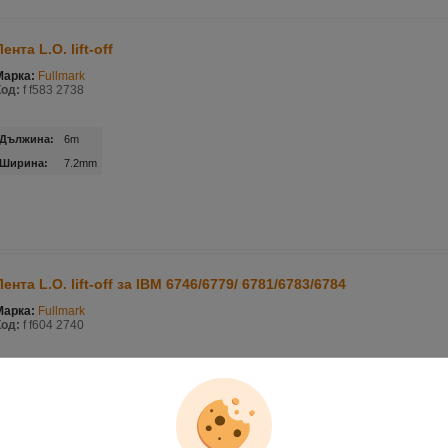
Лента L.O. lift-off
Марка:
Fullmark
Код:
f f583 2738
Дължина:
6m
Ширина:
7.2mm
Лента L.O. lift-off за IBM 6746/6779/ 6781/6783/6784
Марка:
Fullmark
Код:
f f604 2740
Дължина:
16m
Ширина:
8mm