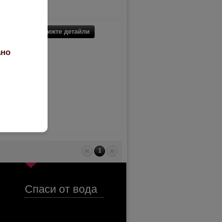
Вижте детайли
ано
«
»
1
Спаси от вода