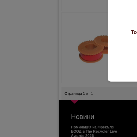
То
Страница 1
от 1
Новини
Номинация на Фрекълз
ЕООД в The Recycler Live
Awards 2026