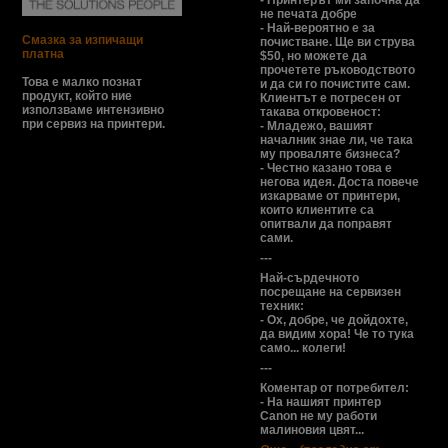
- Принтерът ми започна да
не печата добре
- Най-вероятно е за
Смазка за изпичащи
почистване. Ще ви струва
платна
$50, но можете да
прочетете ръководството
Това е малко познат
и да си го почистите сам.
продукт, който ние
Клиентът е потресен от
използваме интензивно
такава откровеност:
при сервиз на принтери.
- Младежо, вашият
началник знае ли, че така
му проваляте бизнеса?
- Честно казано това е
негова идея. Доста повече
изкарваме от принтери,
които клиентите са
опитвали да поправят
сами.
---
Най-сърдечното
посрещане на сервизен
техник:
- Ох, добре, че дойдохте,
да видим хора! Че то тука
само... колеги!
---
Коментар от потребител:
- На нашият принтер
Canon не му работи
малиновия цвят...