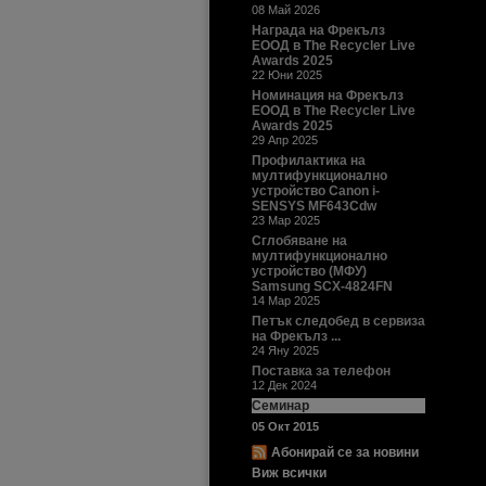
08 Май 2026
Награда на Фрекълз
ЕООД в The Recycler Live
Awards 2025
22 Юни 2025
Номинация на Фрекълз
ЕООД в The Recycler Live
Awards 2025
29 Апр 2025
Профилактика на
мултифункционално
устройство Canon i-
SENSYS MF643Cdw
23 Мар 2025
Сглобяване на
мултифункционално
устройство (МФУ)
Samsung SCX-4824FN
14 Мар 2025
Петък следобед в сервиза
на Фрекълз ...
24 Яну 2025
Поставка за телефон
12 Дек 2024
Семинар
05 Окт 2015
Абонирай се за новини
Виж всички