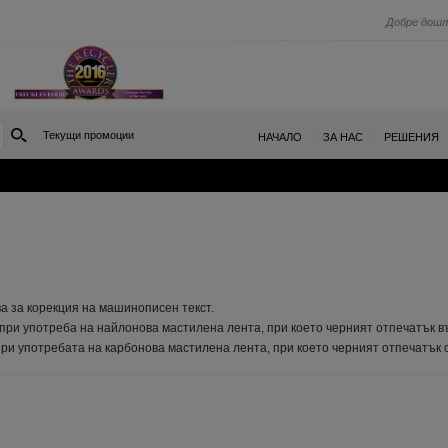
Добре дошл
Текущи промоции
|
|
НАЧАЛО
ЗА НАС
РЕШЕНИЯ
а за корекция на машинописен текст.
при употреба на найлонова мастилена лента, при което черният отпечатък въ
 при употребата на карбонова мастилена лента, при което черният отпечатък 