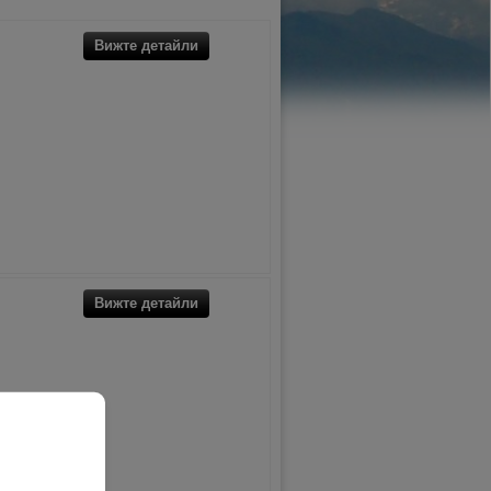
Вижте детайли
Вижте детайли