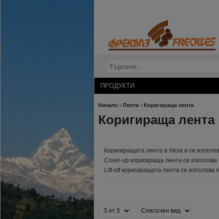
ПРОДУКТИ
›
›
Начало
Ленти
Коригираща лента
Коригираща лента
Коригиращата лента е бяла и се използв
Cover-up коригираща лента се използва 
Lift-off коригиращата лента се използва