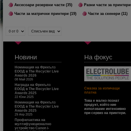
Аксесоари резервни части (35)
Разни части за принтери 
Части за матрични принтери (19)
Части за скенери (11)
Новини
На фокус
Номинация на Фрекълз
ЕООД в The Recycler Live
Awards 2026
08 Май 2026
Награда на Фрекълз
Смазка за изпичащи
ЕООД в The Recycler Live
платна
Awards 2025
22 Юни 2025
Това е малко познат
Номинация на Фрекълз
продукт, който ние
ЕООД в The Recycler Live
използваме интензивно
Awards 2025
при сервиз на принтери.
29 Апр 2025
Профилактика на
мултифункционално
устройство Canon i-