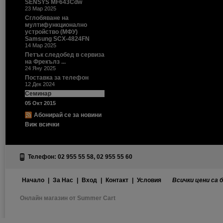
SENSYS MF643Cdw
23 Мар 2025
Сглобяване на
мултифункционално
устройство (МФУ)
Samsung SCX-4824FN
14 Мар 2025
Петък следобед в сервиза
на Фрекълз ...
24 Яну 2025
Поставка за телефон
12 Дек 2024
Семинар
05 Окт 2015
Абонирай се за новини
Виж всички
Телефон: 02 955 55 58, 02 955 55 60
Начало
|
За Нас
|
Вход
|
Контакт
|
Условия
Всички цени са 
Онлайн магазин от Summer Cart