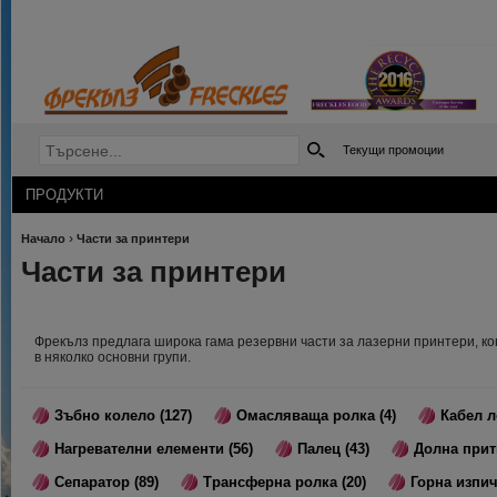
Текущи промоции
ПРОДУКТИ
›
Начало
Части за принтери
Части за принтери
Фрекълз предлага широка гама резервни части за лазерни принтери, к
в няколко основни групи.
Зъбно колело (127)
Омасляваща ролка (4)
Кабел л
Нагревателни елементи (56)
Палец (43)
Долна прит
Сепаратор (89)
Трансферна ролка (20)
Горна изпич