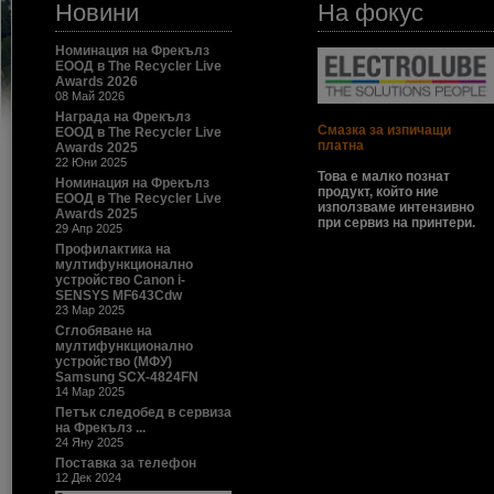
Новини
На фокус
Номинация на Фрекълз
ЕООД в The Recycler Live
Awards 2026
08 Май 2026
Награда на Фрекълз
Смазка за изпичащи
ЕООД в The Recycler Live
платна
Awards 2025
22 Юни 2025
Това е малко познат
Номинация на Фрекълз
продукт, който ние
ЕООД в The Recycler Live
използваме интензивно
Awards 2025
при сервиз на принтери.
29 Апр 2025
Профилактика на
мултифункционално
устройство Canon i-
SENSYS MF643Cdw
23 Мар 2025
Сглобяване на
мултифункционално
устройство (МФУ)
Samsung SCX-4824FN
14 Мар 2025
Петък следобед в сервиза
на Фрекълз ...
24 Яну 2025
Поставка за телефон
12 Дек 2024