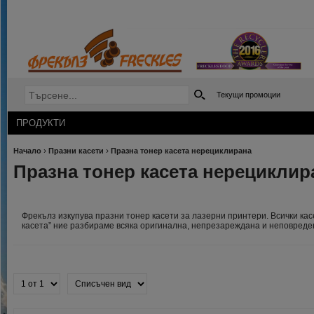
Текущи промоции
ПРОДУКТИ
›
›
Начало
Празни касети
Празна тонер касета нерециклирана
Празна тонер касета нерециклир
Фрекълз изкупува празни тонер касети за лазерни принтери. Всички ка
касета” ние разбираме всяка оригинална, непрезареждана и неповреден