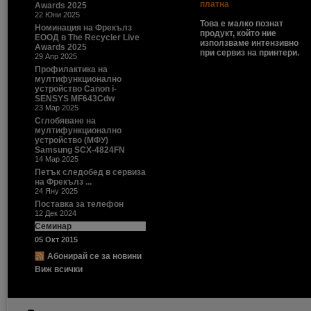
платна
Awards 2025
22 Юни 2025
Това е малко познат
Номинация на Фрекълз
продукт, който ние
ЕООД в The Recycler Live
използваме интензивно
Awards 2025
при сервиз на принтери.
29 Апр 2025
Профилактика на
мултифункционално
устройство Canon i-
SENSYS MF643Cdw
23 Мар 2025
Сглобяване на
мултифункционално
устройство (МФУ)
Samsung SCX-4824FN
14 Мар 2025
Петък следобед в сервиза
на Фрекълз ...
24 Яну 2025
Поставка за телефон
12 Дек 2024
Семинар
05 Окт 2015
Абонирай се за новини
Виж всички