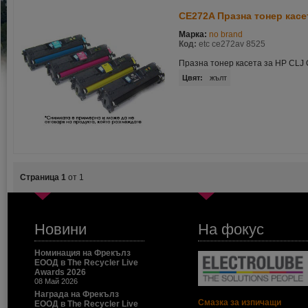
CE272A Празна тонер касе
Марка:
no brand
Код:
etc ce272av 8525
Празна тонер касета за HP CLJ 
Цвят:
жълт
Страница 1
от 1
Новини
На фокус
Номинация на Фрекълз
ЕООД в The Recycler Live
Awards 2026
08 Май 2026
Награда на Фрекълз
Смазка за изпичащи
ЕООД в The Recycler Live