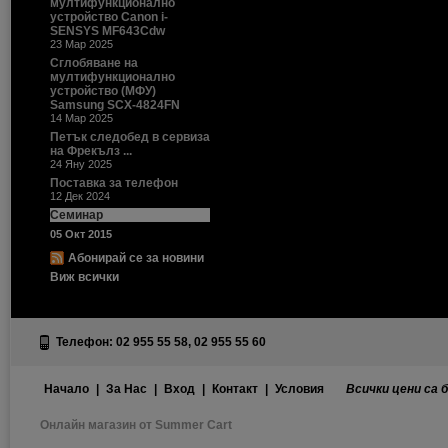
мултифункционално
устройство Canon i-
SENSYS MF643Cdw
23 Мар 2025
Сглобяване на
мултифункционално
устройство (МФУ)
Samsung SCX-4824FN
14 Мар 2025
Петък следобед в сервиза
на Фрекълз ...
24 Яну 2025
Поставка за телефон
12 Дек 2024
Семинар
05 Окт 2015
Абонирай се за новини
Виж всички
Телефон: 02 955 55 58, 02 955 55 60
Начало
|
За Нас
|
Вход
|
Контакт
|
Условия
Всички цени са 
Онлайн магазин от Summer Cart