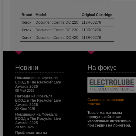
Brand
Model
Original Cartridge
Xerox
Document Centre DC 220
113R00276
Xerox
Document Centre DC 230
113R00276
Xerox
Document Centre DC 420
113R00276
Новини
На фокус
Номинация на Фрекълз
ЕООД в The Recycler Live
Awards 2026
08 Май 2026
Награда на Фрекълз
Смазка за изпичащи
ЕООД в The Recycler Live
платна
Awards 2025
22 Юни 2025
Това е малко познат
Номинация на Фрекълз
продукт, който ние
ЕООД в The Recycler Live
използваме интензивно
Awards 2025
при сервиз на принтери.
29 Апр 2025
Профилактика на