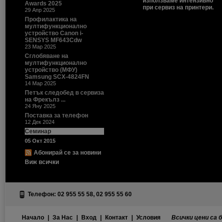
използваме интензивно
Awards 2025
при сервиз на принтери.
29 Апр 2025
Профилактика на
мултифункционално
устройство Canon i-
SENSYS MF643Cdw
23 Мар 2025
Сглобяване на
мултифункционално
устройство (МФУ)
Samsung SCX-4824FN
14 Мар 2025
Петък следобед в сервиза
на Фрекълз ...
24 Яну 2025
Поставка за телефон
12 Дек 2024
Семинар
05 Окт 2015
Абонирай се за новини
Виж всички
Телефон: 02 955 55 58, 02 955 55 60
Начало
|
За Нас
|
Вход
|
Контакт
|
Условия
Всички цени са 