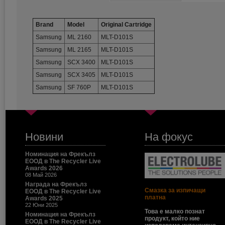
Brand
Model
Original Cartridge
Samsung
ML 2160
MLT-D101S
Samsung
ML 2165
MLT-D101S
Samsung
SCX 3400
MLT-D101S
Samsung
SCX 3405
MLT-D101S
Samsung
SF 760P
MLT-D101S
Новини
На фокус
Номинация на Фрекълз
ЕООД в The Recycler Live
Awards 2026
08 Май 2026
Награда на Фрекълз
Смазка за изпичащи
ЕООД в The Recycler Live
платна
Awards 2025
22 Юни 2025
Това е малко познат
Номинация на Фрекълз
продукт, който ние
ЕООД в The Recycler Live