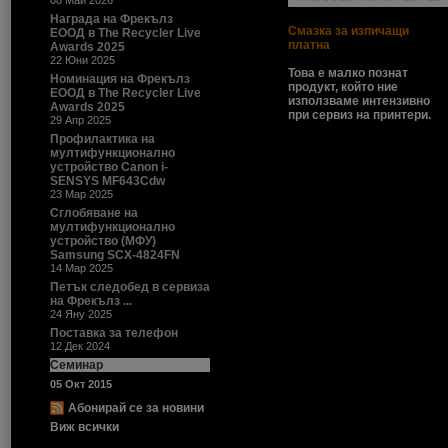
08 Май 2026
Награда на Фрекълз
Смазка за изпичащи
ЕООД в The Recycler Live
платна
Awards 2025
22 Юни 2025
Това е малко познат
Номинация на Фрекълз
продукт, който ние
ЕООД в The Recycler Live
използваме интензивно
Awards 2025
при сервиз на принтери.
29 Апр 2025
Профилактика на
мултифункционално
устройство Canon i-
SENSYS MF643Cdw
23 Мар 2025
Сглобяване на
мултифункционално
устройство (МФУ)
Samsung SCX-4824FN
14 Мар 2025
Петък следобед в сервиза
на Фрекълз ...
24 Яну 2025
Поставка за телефон
12 Дек 2024
Семинар
05 Окт 2015
Абонирай се за новини
Виж всички