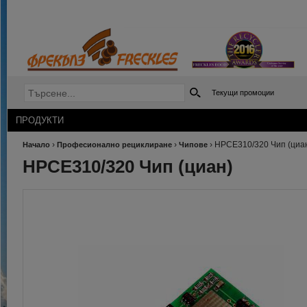
Текущи промоции
ПРОДУКТИ
›
›
›
HPCE310/320 Чип (циа
Начало
Професионално рециклиране
Чипове
HPCE310/320 Чип (циан)