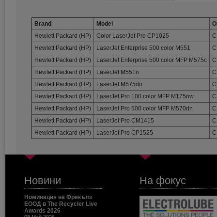
Brand
Model
O
Hewlett Packard (HP)
Color LaserJet Pro CP1025
C
Hewlett Packard (HP)
LaserJet Enterprise 500 color M551
C
Hewlett Packard (HP)
LaserJet Enterprise 500 color MFP M575c
C
Hewlett Packard (HP)
LaserJet M551n
C
Hewlett Packard (HP)
LaserJet M575dn
C
Hewlett Packard (HP)
LaserJet Pro 100 color MFP M175nw
C
Hewlett Packard (HP)
LaserJet Pro 500 color MFP M570dn
C
Hewlett Packard (HP)
LaserJet Pro CM1415
C
Hewlett Packard (HP)
LaserJet Pro CP1525
C
Новини
На фокус
Номинация на Фрекълз
ЕООД в The Recycler Live
Awards 2026