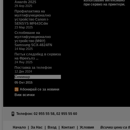
използваме интензивно
Awards 2025
при сервиз на принтери.
29 Апр 2025
Профилактика на
мултифункционално
устройство Canon i-
SENSYS MF643Cdw
23 Мар 2025
Сглобяване на
мултифункционално
устройство (МФУ)
Samsung SCX-4824FN
14 Мар 2025
Петък следобед в сервиза
на Фрекълз ...
24 Яну 2025
Поставка за телефон
12 Дек 2024
Семинар
05 Окт 2015
Абонирай се за новини
Виж всички
Телефон: 02 955 55 58, 02 955 55 60
Начало
|
За Нас
|
Вход
|
Контакт
|
Условия
Всички цени са 