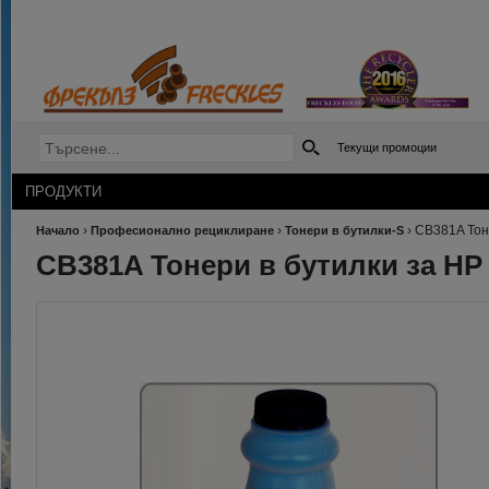
Текущи промоции
ПРОДУКТИ
›
›
›
CB381A Тоне
Начало
Професионално рециклиране
Тонери в бутилки-S
CB381A Тонери в бутилки за HP C