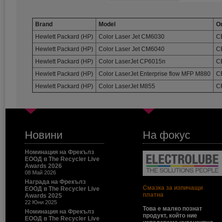
Brand
Model
Or
Hewlett Packard (HP)
Color Laser Jet CM6030
C
Hewlett Packard (HP)
Color Laser Jet CM6040
C
Hewlett Packard (HP)
Color LaserJet CP6015n
C
Hewlett Packard (HP)
Color LaserJet Enterprise flow MFP M880
C
Hewlett Packard (HP)
Color LaserJet M855
C
Новини
На фокус
Номинация на Фрекълз
ЕООД в The Recycler Live
Awards 2026
08 Май 2026
Награда на Фрекълз
Смазка за изпичащи
ЕООД в The Recycler Live
платна
Awards 2025
22 Юни 2025
Това е малко познат
Номинация на Фрекълз
продукт, който ние
ЕООД в The Recycler Live