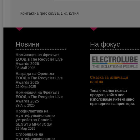
Контактна грес cg53a, 1 кг., кутия
Новини
На фокус
Номинация на Фрекълз
ЕООД в The Recycler Live
Awards 2026
08 Май 2026
Награда на Фрекълз
Смазка за изпичащи
ЕООД в The Recycler Live
платна
Awards 2025
22 Юни 2025
Това е малко познат
Номинация на Фрекълз
продукт, който ние
ЕООД в The Recycler Live
използваме интензивно
Awards 2025
при сервиз на принтери.
29 Апр 2025
Профилактика на
мултифункционално
устройство Canon i-
SENSYS MF643Cdw
23 Мар 2025
Сглобяване на
мултифункционално