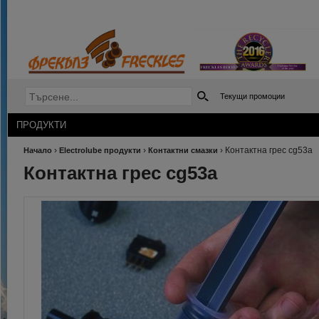
Текущи промоции
ПРОДУКТИ
›
›
›
Контактна грес cg53a
Начало
Electrolube продукти
Контактни смазки
Контактна грес cg53a