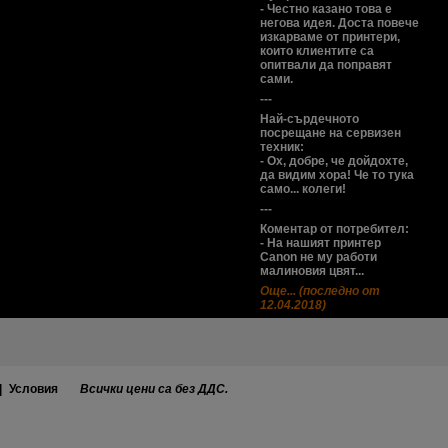
- Честно казано това е
негова идея. Доста повече
изкарваме от принтери,
които клиентите са
опитвали да поправят
сами.
---
Най-сърдечното
посрещане на сервизен
техник:
- Ох, добре, че дойдохте,
да видим хора! Че то тука
само... колеги!
---
Коментар от потребител:
- На нашият принтер
Canon не му работи
малиновия цвят...
Още... (последно от
12.04.2018)
|
Условия
Всички цени са без ДДС.