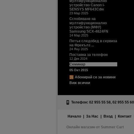
мултифункционално
устройство Canon i-
SENSYS MF643Cdw
23 Мар 2025
Сглобяване на
мултифункционално
устройство (МФУ)
Samsung SCX-4824FN
14 Мар 2025
Петък следобед в сервиза
на Фрекълз ...
24 Яну 2025
Поставка за телефон
12 Дек 2024
Семинар
05 Окт 2015
Абонирай се за новини
Виж всички
Телефон: 02 955 55 58, 02 955 55 60
Начало
|
За Нас
|
Вход
|
Контакт
Онлайн магазин от Summer Cart