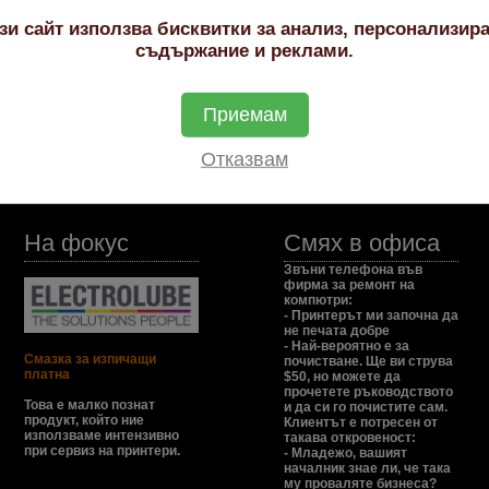
зи сайт използва бисквитки за анализ, персонализир
съдържание и реклами.
Cartridge
Приемам
Отказвам
На фокус
Смях в офиса
Звъни телефона във
фирма за ремонт на
компютри:
- Принтерът ми започна да
не печата добре
- Най-вероятно е за
Смазка за изпичащи
почистване. Ще ви струва
платна
$50, но можете да
прочетете ръководството
Това е малко познат
и да си го почистите сам.
продукт, който ние
Клиентът е потресен от
използваме интензивно
такава откровеност:
при сервиз на принтери.
- Младежо, вашият
началник знае ли, че така
му проваляте бизнеса?