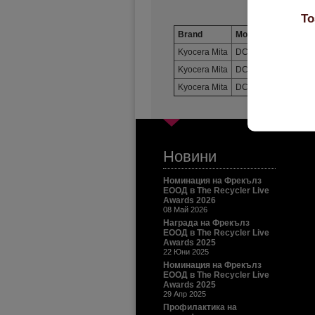
То
Brand
Model
Original 
Kyocera Mita
DC1215
none
Kyocera Mita
DC1256
none
Kyocera Mita
DC1260
none
Новини
Номинация на Фрекълз
ЕООД в The Recycler Live
Awards 2026
08 Май 2026
Награда на Фрекълз
ЕООД в The Recycler Live
Awards 2025
22 Юни 2025
Номинация на Фрекълз
ЕООД в The Recycler Live
Awards 2025
29 Апр 2025
Профилактика на