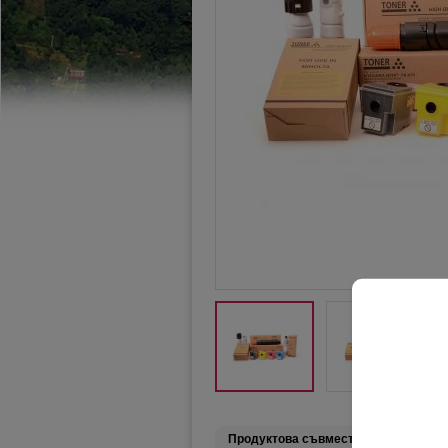
Подр
Продуктова съвместимост