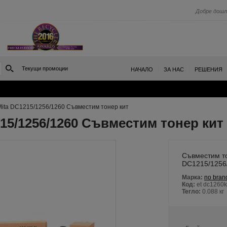
Добре дошл
Текущи промоции
|
|
НАЧАЛО
ЗА НАС
РЕШЕНИЯ
Mita DC1215/1256/1260 Съвместим тонер кит
215/1256/1260 Съвместим тонер кит
Съвместим то
DC1215/1256
Марка:
no bran
Код:
et dc1260
Тегло:
0.088
кг