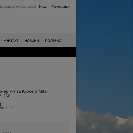
и в нашия уеб каталог!
Вход
Регистрация
|
|
|
КОНТАКТ
НОВИНИ
ПОЛЕЗНО
нер кит за Kyocera Mita
/1260
d
k88 2123