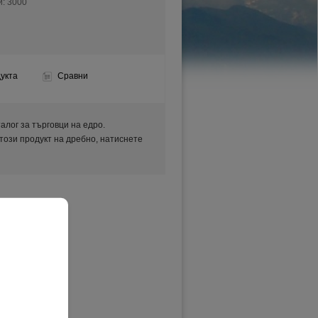
и:
3000
укта
Сравни
аталог за търговци на едро.
 този продукт на дребно, натиснете