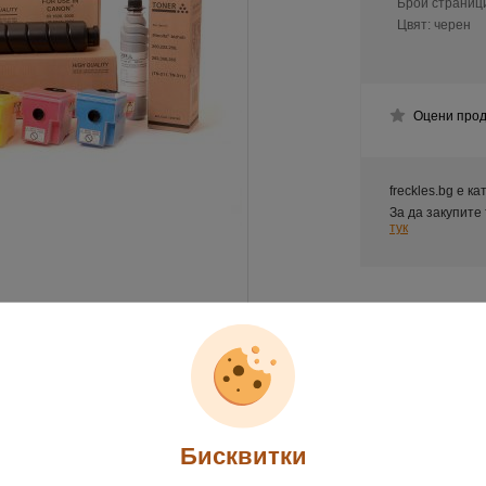
Брой страниц
Цвят:
черен
Оцени прод
freckles.bg е к
За да закупите
тук
Бисквитки
обно описание