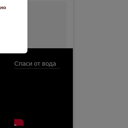
ано
Спаси от вода