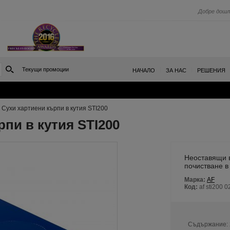
Добре дошл
Текущи промоции
|
|
НАЧАЛО
ЗА НАС
РЕШЕНИЯ
›
Сухи хартиени кърпи в кутия STI200
пи в кутия STI200
Неоставящи в
почистване в 
Марка:
AF
Код:
af sti200 
Съдържание: