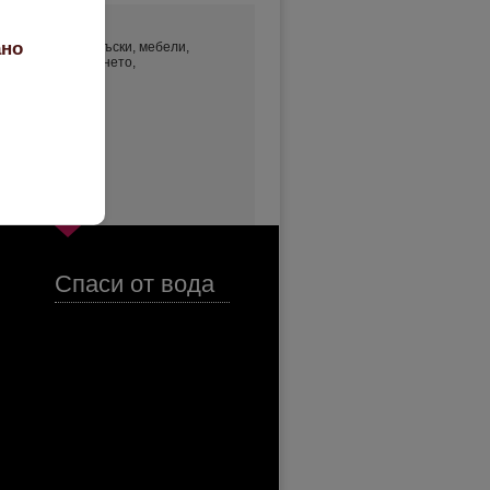
ано
OLED) до бели дъски, мебели,
тат при почистването,
Спаси от вода