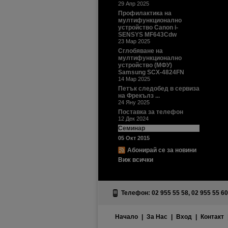
29 Апр 2025
Профилактика на
мултифункционално
устройство Canon i-
SENSYS MF643Cdw
23 Мар 2025
Сглобяване на
мултифункционално
устройство (МФУ)
Samsung SCX-4824FN
14 Мар 2025
Петък следобед в сервиза
на Фрекълз ...
24 Яну 2025
Поставка за телефон
12 Дек 2024
Семинар
05 Окт 2015
Абонирай се за новини
Виж всички
Телефон: 02 955 55 58, 02 955 55 60
Начало
|
За Нас
|
Вход
|
Контакт