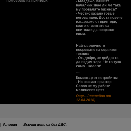
при сервиз на принтери.
- Младежо, вашият
началник знае ли, че така
му проваляте бизнеса?
- Честно казано това е
негова идея. Доста повече
изкарваме от принтери,
които клиентите са
опитвали да поправят
сами.
---
Най-сърдечното
посрещане на сервизен
техник:
- Ох, добре, че дойдохте,
да видим хора! Че то тука
само... колеги!
---
Коментар от потребител:
- На нашият принтер
Canon не му работи
малиновия цвят...
Още... (последно от
12.04.2018)
|
Условия
Всички цени са без ДДС.