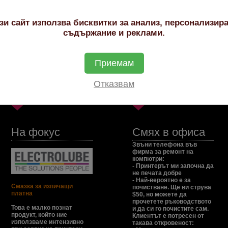
зи сайт използва бисквитки за анализ, персонализир
орбираща способност. Почистват различни повърхности от екрани (LCD, LED, 
авят власинки и не надраскват почистваната повърхност. За най-добър резул
съдържание и реклами.
 почистване на AF и ProClene.
ърхностите след употребата на почистващи течности
Приемам
вка
 почистването
Отказвам
паковки, които се изпращат на случаен принцип.
На фокус
Смях в офиса
Звъни телефона във
фирма за ремонт на
компютри:
- Принтерът ми започна да
не печата добре
- Най-вероятно е за
Смазка за изпичащи
почистване. Ще ви струва
платна
$50, но можете да
прочетете ръководството
Това е малко познат
и да си го почистите сам.
продукт, който ние
Клиентът е потресен от
използваме интензивно
такава откровеност: