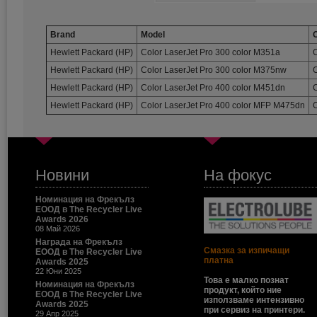
Brand
Model
O
Hewlett Packard (HP)
Color LaserJet Pro 300 color M351a
Hewlett Packard (HP)
Color LaserJet Pro 300 color M375nw
Hewlett Packard (HP)
Color LaserJet Pro 400 color M451dn
Hewlett Packard (HP)
Color LaserJet Pro 400 color MFP M475dn
Новини
На фокус
Номинация на Фрекълз
ЕООД в The Recycler Live
Awards 2026
08 Май 2026
Награда на Фрекълз
Смазка за изпичащи
ЕООД в The Recycler Live
платна
Awards 2025
22 Юни 2025
Това е малко познат
Номинация на Фрекълз
продукт, който ние
ЕООД в The Recycler Live
използваме интензивно
Awards 2025
при сервиз на принтери.
29 Апр 2025