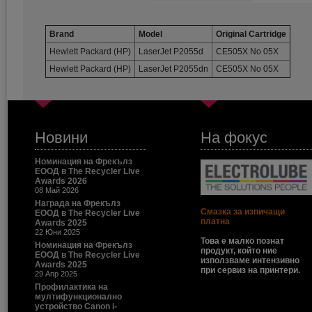
Brand
Model
Original Cartridge
Hewlett Packard (HP)
LaserJet P2055d
CE505X No 05X
Hewlett Packard (HP)
LaserJet P2055dn
CE505X No 05X
Новини
На фокус
Номинация на Фрекълз
ЕООД в The Recycler Live
Awards 2026
08 Май 2026
Награда на Фрекълз
Смазка за изпичащи
ЕООД в The Recycler Live
платна
Awards 2025
22 Юни 2025
Това е малко познат
Номинация на Фрекълз
продукт, който ние
ЕООД в The Recycler Live
използваме интензивно
Awards 2025
при сервиз на принтери.
29 Апр 2025
Профилактика на
мултифункционално
устройство Canon i-