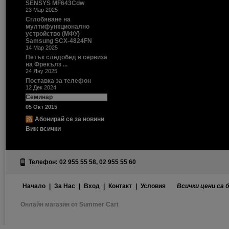
SENSYS MF643Cdw
23 Мар 2025
Сглобяване на
мултифункционално
устройство (МФУ)
Samsung SCX-4824FN
14 Мар 2025
Петък следобед в сервиза
на Фрекълз ...
24 Яну 2025
Поставка за телефон
12 Дек 2024
Семинар
05 Окт 2015
Абонирай се за новини
Виж всички
Телефон: 02 955 55 58, 02 955 55 60
Начало
|
За Нас
|
Вход
|
Контакт
|
Условия
Всички цени са 
Онлайн магазин от Summer Cart