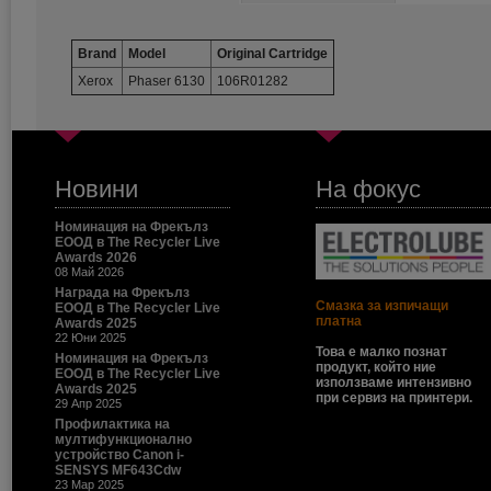
Brand
Model
Original Cartridge
Xerox
Phaser 6130
106R01282
Новини
На фокус
Номинация на Фрекълз
ЕООД в The Recycler Live
Awards 2026
08 Май 2026
Награда на Фрекълз
Смазка за изпичащи
ЕООД в The Recycler Live
платна
Awards 2025
22 Юни 2025
Това е малко познат
Номинация на Фрекълз
продукт, който ние
ЕООД в The Recycler Live
използваме интензивно
Awards 2025
при сервиз на принтери.
29 Апр 2025
Профилактика на
мултифункционално
устройство Canon i-
SENSYS MF643Cdw
23 Мар 2025