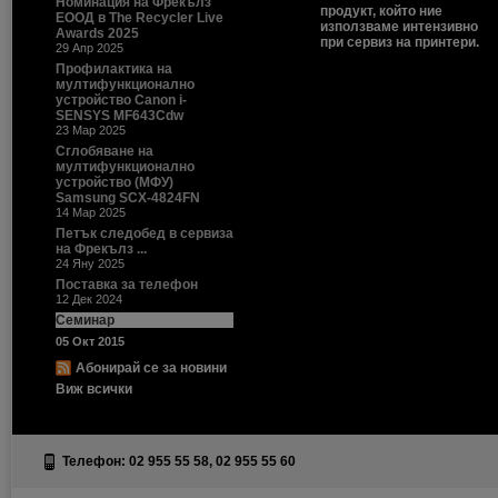
Номинация на Фрекълз
продукт, който ние
ЕООД в The Recycler Live
използваме интензивно
Awards 2025
при сервиз на принтери.
29 Апр 2025
Профилактика на
мултифункционално
устройство Canon i-
SENSYS MF643Cdw
23 Мар 2025
Сглобяване на
мултифункционално
устройство (МФУ)
Samsung SCX-4824FN
14 Мар 2025
Петък следобед в сервиза
на Фрекълз ...
24 Яну 2025
Поставка за телефон
12 Дек 2024
Семинар
05 Окт 2015
Абонирай се за новини
Виж всички
Телефон: 02 955 55 58, 02 955 55 60