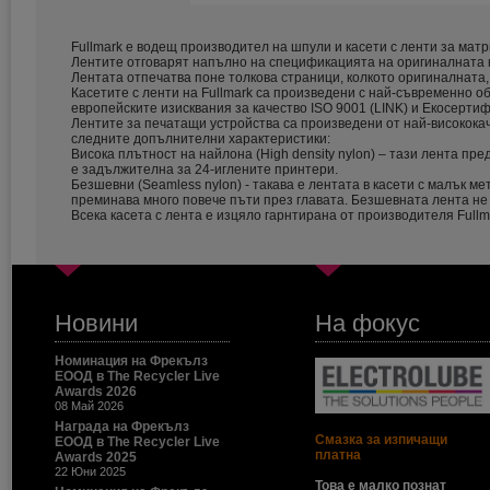
Fullmark е водещ производител на шпули и касети с ленти за ма
Лентите отговарят напълно на спецификацията на оригиналната ка
Лентата oтпечатва поне толкова страници, колкото оригиналната,
Касетите с ленти на Fullmark са произведени с най-съвременно 
европейските изисквания за качество ISO 9001 (LINK) и Екосертиф
Лентите за печатащи устройства са произведени от най-високока
следните допълнителни характеристики:
Висока плътност на найлона (High density nylon) – тази лента пред
е задължителна за 24-иглените принтери.
Безшевни (Seamless nylon) - такава е лентата в касети с малък м
преминава много повече пъти през главата. Безшевната лента не 
Всека касета с лента е изцяло гарнтирана от производителя Fullma
Новини
На фокус
Номинация на Фрекълз
ЕООД в The Recycler Live
Awards 2026
08 Май 2026
Награда на Фрекълз
Смазка за изпичащи
ЕООД в The Recycler Live
платна
Awards 2025
22 Юни 2025
Това е малко познат