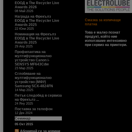
ЕООД в The Recycler Live
Awards 2026
08 Май 2026
Награда на Фрекълз
Смазка за изпичащи
ЕООД в The Recycler Live
платна
Awards 2025
22 Юни 2025
Това е малко познат
Номинация на Фрекълз
продукт, който ние
ЕООД в The Recycler Live
използваме интензивно
Awards 2025
при сервиз на принтери.
29 Апр 2025
Профилактика на
мултифункционално
устройство Canon i-
SENSYS MF643Cdw
23 Мар 2025
Сглобяване на
мултифункционално
устройство (МФУ)
Samsung SCX-4824FN
14 Мар 2025
Петък следобед в сервиза
на Фрекълз ...
24 Яну 2025
Поставка за телефон
12 Дек 2024
Семинар
05 Окт 2015
Абонирай се за новини