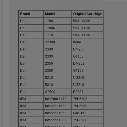
Brand
Model
Original Cartridge
Dell
1700
593-10038
Dell
1700N
593-10038
Dell
1710
593-10038
Dell
2230d
none
Dell
2330
DM253
Dell
2330
GT163
Dell
2350
DM253
Dell
2350
GT163
Dell
5210
UG219
Dell
5310
UG219
Dell
S2500
R0887
IBM
InfoPrint 1412
75P5708
IBM
Infoprint 1532
75P6960
IBM
Infoprint 1552
64016SE
IBM
Infoprint 1552
75P6960