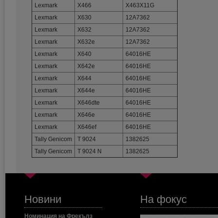
Lexmark
X466
X463X11G
Lexmark
X630
12A7362
Lexmark
X632
12A7362
Lexmark
X632e
12A7362
Lexmark
X640
64016HE
Lexmark
X642e
64016HE
Lexmark
X644
64016HE
Lexmark
X644e
64016HE
Lexmark
X646dte
64016HE
Lexmark
X646e
64016HE
Lexmark
X646ef
64016HE
Tally Genicom
T 9024
1382625
Tally Genicom
T 9024 N
1382625
Новини
На фокус
Номинация на Фрекълз