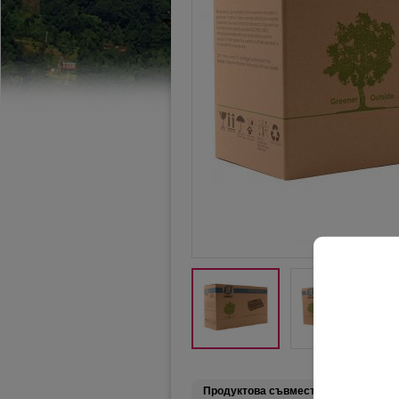
Подр
Продуктова съвместимост