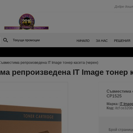
Добре дошл
Текущи промоции
|
|
НАЧАЛО
ЗА НАС
РЕШЕНИЯ
ъвместима репроизведена IT Image тонер касета (черен)
а репроизведена IT Image тонер к
Съвместима с
CP1525
Марка:
IT Imag
Код:
itcf ce320
Брой страниц