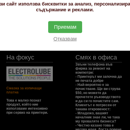
зи сайт използва бисквитки за анализ, персонализир
съдържание и реклами.
Original Cartridge
ro CM1415
CE320A No 128A Black
Приемам
ro CP1525
CE320A No 128A Black
Отказвам
На фокус
Смях в офиса
Звъни телефона във
фирма за ремонт на
компютри:
- Принтерът ми започна да
не печата добре
- Най-вероятно е за
Смазка за изпичащи
почистване. Ще ви струва
платна
$50, но можете да
прочетете ръководството
Това е малко познат
и да си го почистите сам.
продукт, който ние
Клиентът е потресен от
използваме интензивно
такава откровеност:
при сервиз на принтери.
- Младежо, вашият
началник знае ли, че така
му проваляте бизнеса?
- Честно казано това е
негова идея. Доста повече