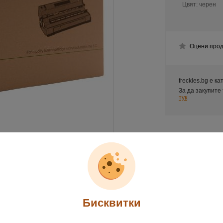
Цвят:
черен
Оцени прод
freckles.bg е к
За да закупите
тук
Бисквитки
обно описание