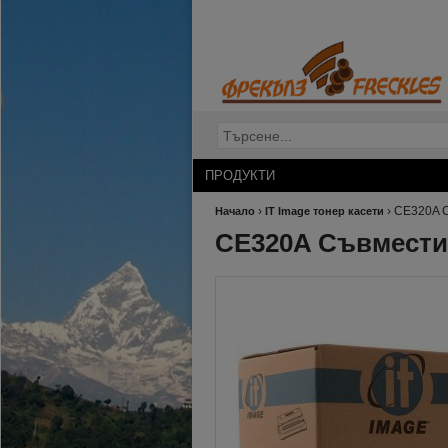
ПРОДУКТИ
›
›
CE320A С
Начало
IT Image тонер касети
CE320A Съвместим