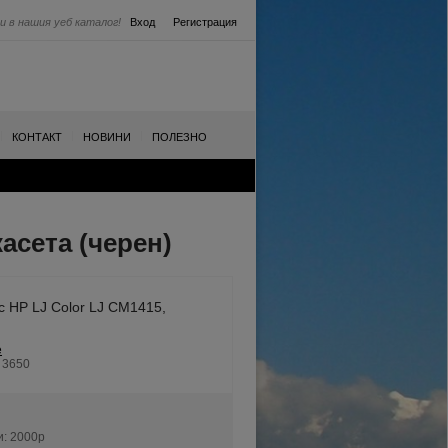
и в нашия уеб каталог!
Вход
Регистрация
|
|
|
КОНТАКТ
НОВИНИ
ПОЛЕЗНО
асета (черен)
 HP LJ Color LJ CM1415,
e
b 3650
и:
2000p