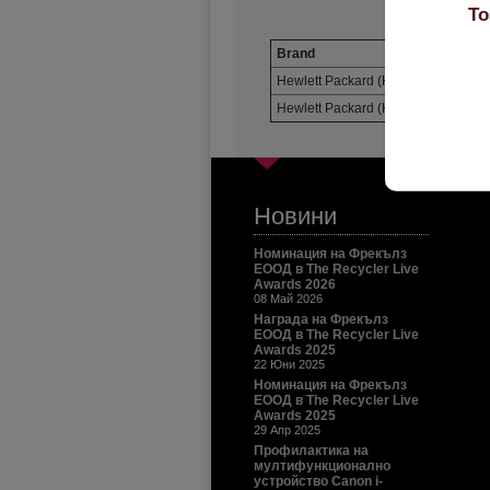
То
Brand
Model
Hewlett Packard (HP)
LaserJet P
Hewlett Packard (HP)
LaserJet P
Новини
Номинация на Фрекълз
ЕООД в The Recycler Live
Awards 2026
08 Май 2026
Награда на Фрекълз
ЕООД в The Recycler Live
Awards 2025
22 Юни 2025
Номинация на Фрекълз
ЕООД в The Recycler Live
Awards 2025
29 Апр 2025
Профилактика на
мултифункционално
устройство Canon i-