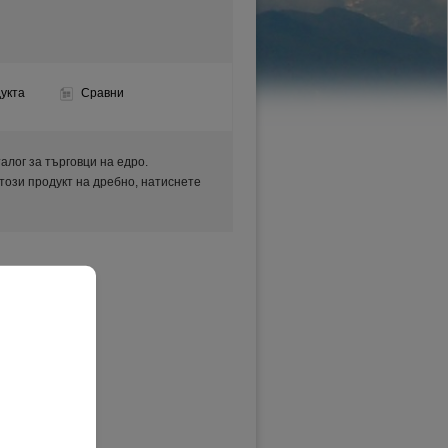
укта
Сравни
аталог за търговци на едро.
 този продукт на дребно, натиснете