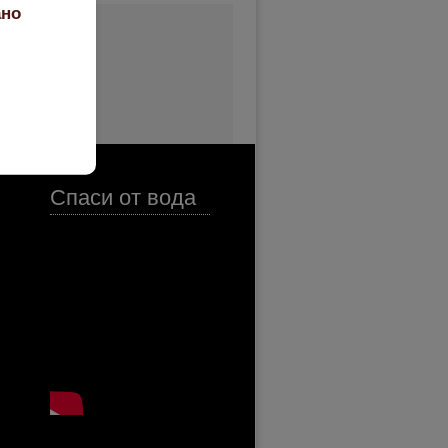
ано
Спаси от вода