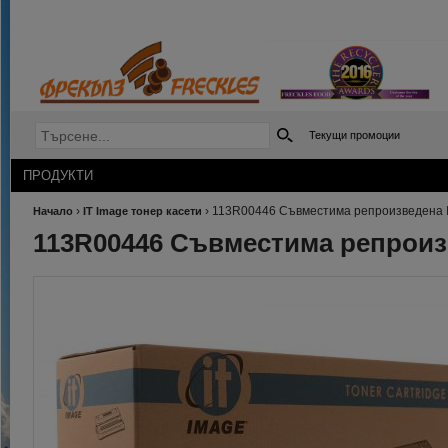
Текущи промоции
ПРОДУКТИ
›
›
113R00446 Съвместима репроизведена I
Начало
IT Image тонер касети
113R00446 Съвместима репроизв