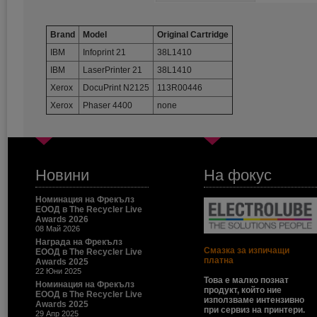
Brand
Model
Original Cartridge
IBM
Infoprint 21
38L1410
IBM
LaserPrinter 21
38L1410
Xerox
DocuPrint N2125
113R00446
Xerox
Phaser 4400
none
Новини
На фокус
Номинация на Фрекълз
ЕООД в The Recycler Live
Awards 2026
08 Май 2026
Награда на Фрекълз
Смазка за изпичащи
ЕООД в The Recycler Live
платна
Awards 2025
22 Юни 2025
Това е малко познат
Номинация на Фрекълз
продукт, който ние
ЕООД в The Recycler Live
използваме интензивно
Awards 2025
при сервиз на принтери.
29 Апр 2025