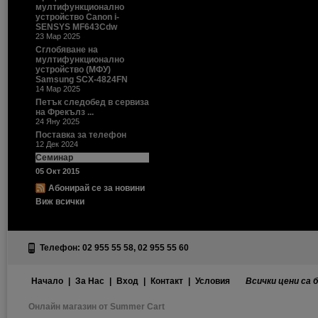
мултифункционално
устройство Canon i-
SENSYS MF643Cdw
23 Мар 2025
Сглобяване на
мултифункционално
устройство (МФУ)
Samsung SCX-4824FN
14 Мар 2025
Петък следобед в сервиза
на Фрекълз ...
24 Яну 2025
Поставка за телефон
12 Дек 2024
Семинар
05 Окт 2015
Абонирай се за новини
Виж всички
Телефон: 02 955 55 58, 02 955 55 60
Начало
|
За Нас
|
Вход
|
Контакт
|
Условия
Всички цени са 
Онлайн магазин от Summer Cart