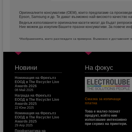
Оригиналните консумативи (ОЕМ), които предлагаме са произведен
Epson, Samsung и др. Те дават възможно най-високото качество на
Веднъж използваните оригинални касети могат да бъдат репроизв
Ние можем да изкупим Вашите празни консумативи. За повече и
*Изображенията, които разглеждате са примерни. Възможно е доставеният пр
Новини
На фокус
Номинация на Фрекълз
ЕООД в The Recycler Live
Awards 2026
08 Май 2026
Награда на Фрекълз
Смазка за изпичащи
ЕООД в The Recycler Live
платна
Awards 2025
22 Юни 2025
Това е малко познат
Номинация на Фрекълз
продукт, който ние
ЕООД в The Recycler Live
използваме интензивно
Awards 2025
при сервиз на принтери.
29 Апр 2025
Профилактика на