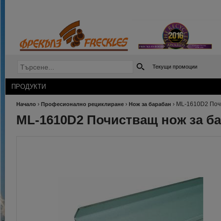
Текущи промоции
ПРОДУКТИ
›
›
›
ML-1610D2 Поч
Начало
Професионално рециклиране
Нож за барабан
ML-1610D2 Почистващ нож за б