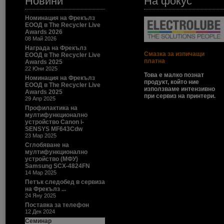
Новини
На фокус
Номинация на Фрекълз
ЕООД в The Recycler Live
Awards 2026
08 Май 2026
Награда на Фрекълз
Смазка за изпичащи
ЕООД в The Recycler Live
платна
Awards 2025
22 Юни 2025
Това е малко познат
Номинация на Фрекълз
продукт, който ние
ЕООД в The Recycler Live
използваме интензивно
Awards 2025
при сервиз на принтери.
29 Апр 2025
Профилактика на
мултифункционално
устройство Canon i-
SENSYS MF643Cdw
23 Мар 2025
Сглобяване на
мултифункционално
устройство (МФУ)
Samsung SCX-4824FN
14 Мар 2025
Петък следобед в сервиза
на Фрекълз ...
24 Яну 2025
Поставка за телефон
12 Дек 2024
Семинар