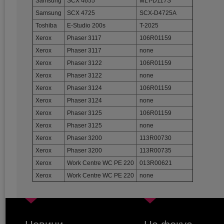
Samsung
SCX 4655
MLT-D117S
Samsung
SCX 4725
SCX-D4725A
Toshiba
E-Studio 200s
T-2025
Xerox
Phaser 3117
106R01159
Xerox
Phaser 3117
none
Xerox
Phaser 3122
106R01159
Xerox
Phaser 3122
none
Xerox
Phaser 3124
106R01159
Xerox
Phaser 3124
none
Xerox
Phaser 3125
106R01159
Xerox
Phaser 3125
none
Xerox
Phaser 3200
113R00730
Xerox
Phaser 3200
113R00735
Xerox
Work Centre WC PE 220
013R00621
Xerox
Work Centre WC PE 220
none