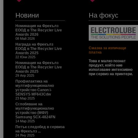
Новини
На фокус
Номинация на Фрекълз
ЕООД в The Recycler Live
Awards 2026
08 Май 2026
Награда на Фрекълз
Смазка за изпичащи
ЕООД в The Recycler Live
платна
Awards 2025
22 Юни 2025
Това е малко познат
Номинация на Фрекълз
продукт, който ние
ЕООД в The Recycler Live
използваме интензивно
Awards 2025
при сервиз на принтери.
29 Апр 2025
Профилактика на
мултифункционално
устройство Canon i-
SENSYS MF643Cdw
23 Мар 2025
Сглобяване на
мултифункционално
устройство (МФУ)
Samsung SCX-4824FN
14 Мар 2025
Петък следобед в сервиза
на Фрекълз ...
24 Яну 2025