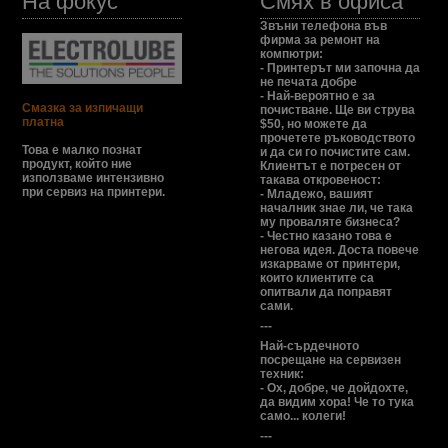
На фокус
Смях в офиса
Звъни телефона във
фирма за ремонт на
компютри:
- Принтерът ми започна да
не печата добре
- Най-вероятно е за
Смазка за изпичащи
почистване. Ще ви струва
платна
$50, но можете да
прочетете ръководството
Това е малко познат
и да си го почистите сам.
продукт, който ние
Клиентът е потресен от
използваме интензивно
такава откровеност:
при сервиз на принтери.
- Младежо, вашият
началник знае ли, че така
му проваляте бизнеса?
- Честно казано това е
негова идея. Доста повече
изкарваме от принтери,
които клиентите са
опитвали да поправят
сами.
---
Най-сърдечното
посрещане на сервизен
техник:
- Ох, добре, че дойдохте,
да видим хора! Че то тука
само... колеги!
---