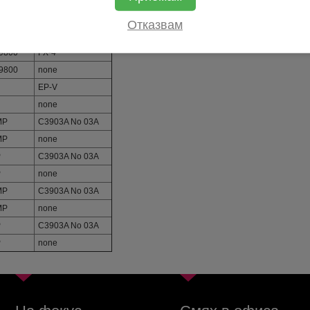
 9500MS
none
 9500S
FX-4
Отказвам
 9500S
none
 9800
FX-4
 9800
none
EP-V
none
MP
C3903A No 03A
MP
none
P
C3903A No 03A
P
none
MP
C3903A No 03A
MP
none
P
C3903A No 03A
P
none