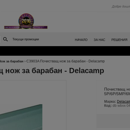
Добре дошл
Текущи промоции
|
|
НАЧАЛО
ЗА НАС
РЕШЕНИЯ
›
C3903A Почистващ нож за барабан - Delacamp
Нож за барабан
 нож за барабан - Delacamp
Почистващ но
5P/6P/5MP/6
Марка:
Delaca
Код:
db wbvx 0