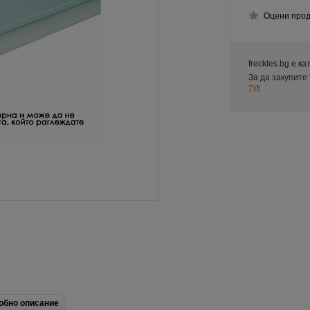
Оцени прод
freckles.bg е к
За да закупите
тук
обно описание