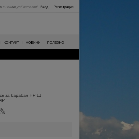
и в нашия уеб каталог!
Вход
Регистрация
|
|
|
КОНТАКТ
НОВИНИ
ПОЛЕЗНО
ж за барабан HP LJ
MP
mp
496