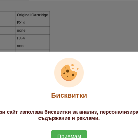
Original Cartridge
FX-4
none
FX-4
none
 8500
FX-4
 8500
none
 9000
FX-4
 9000
none
 9000MS
FX-4
 9000MS
none
Бисквитки
 9000S
FX-4
 9000S
none
зи сайт използва бисквитки за анализ, персонализир
 9500
FX-4
съдържание и реклами.
 9500
none
 9500MS
FX-4
Приемам