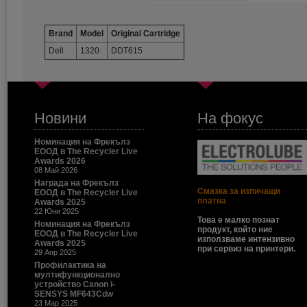
Brand
Model
Original Cartridge
Dell
1320
DDT615
Новини
На фокус
Номинация на Фрекълз
ЕООД в The Recycler Live
Awards 2026
08 Май 2026
Награда на Фрекълз
Смазка за изпичащи
ЕООД в The Recycler Live
платна
Awards 2025
22 Юни 2025
Това е малко познат
Номинация на Фрекълз
продукт, който ние
ЕООД в The Recycler Live
използваме интензивно
Awards 2025
при сервиз на принтери.
29 Апр 2025
Профилактика на
мултифункционално
устройство Canon i-
SENSYS MF643Cdw
23 Мар 2025