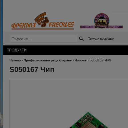
Текущи промоции
ПРОДУКТИ
›
›
›
S050167 Чип
Начало
Професионално рециклиране
Чипове
S050167 Чип