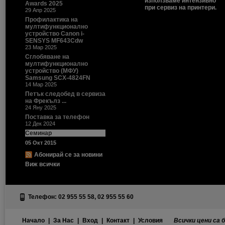
използваме интензивно
Awards 2025
при сервиз на принтери.
29 Апр 2025
Профилактика на
мултифункционално
устройство Canon i-
SENSYS MF643Cdw
23 Мар 2025
Сглобяване на
мултифункционално
устройство (МФУ)
Samsung SCX-4824FN
14 Мар 2025
Петък следобед в сервиза
на Фрекълз ...
24 Яну 2025
Поставка за телефон
12 Дек 2024
Семинар
05 Окт 2015
Абонирай се за новини
Виж всички
Телефон: 02 955 55 58, 02 955 55 60
Начало
|
За Нас
|
Вход
|
Контакт
|
Условия
Всички цени са 