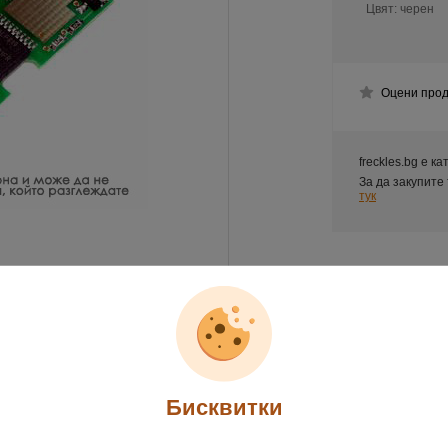
Цвят:
черен
Оцени прод
freckles.bg е к
За да закупите
тук
Бисквитки
обно описание