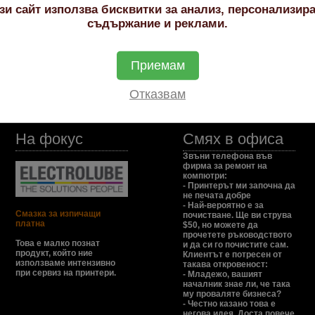
зи сайт използва бисквитки за анализ, персонализир
съдържание и реклами.
iginal Cartridge
967000877
Приемам
967000877
Отказвам
На фокус
Смях в офиса
Звъни телефона във
фирма за ремонт на
компютри:
- Принтерът ми започна да
не печата добре
- Най-вероятно е за
Смазка за изпичащи
почистване. Ще ви струва
платна
$50, но можете да
прочетете ръководството
Това е малко познат
и да си го почистите сам.
продукт, който ние
Клиентът е потресен от
използваме интензивно
такава откровеност:
при сервиз на принтери.
- Младежо, вашият
началник знае ли, че така
му проваляте бизнеса?
- Честно казано това е
негова идея. Доста повече