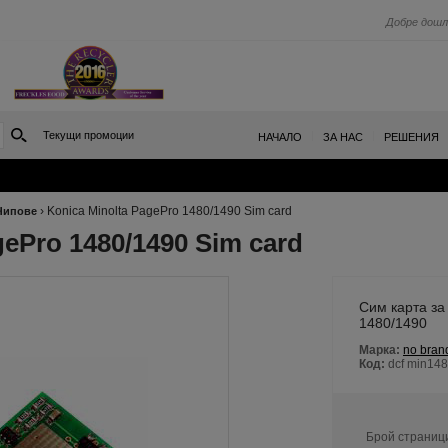
Добре дошл
Текущи промоции
|
|
НАЧАЛО
ЗА НАС
РЕШЕНИЯ
›
Konica Minolta PagePro 1480/1490 Sim card
Чипове
gePro 1480/1490 Sim card
Сим карта за
1480/1490
Марка:
no bran
Код:
dcf min14
Брой страниц