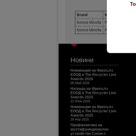
То
Brand
Model
Or
Konica Minolta
PagePro 1480
9
Konica Minolta
PagePro 1490
9
Новини
Номинация на Фрекълз
ЕООД в The Recycler Live
Awards 2026
08 Май 2026
Награда на Фрекълз
ЕООД в The Recycler Live
Awards 2025
22 Юни 2025
Номинация на Фрекълз
ЕООД в The Recycler Live
Awards 2025
29 Апр 2025
Профилактика на
мултифункционално
устройство Canon i-