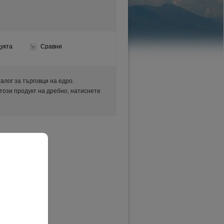
укта
Сравни
аталог за търговци на едро.
 този продукт на дребно, натиснете