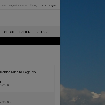
и в нашия уеб каталог!
Вход
Регистрация
|
|
|
КОНТАКТ
НОВИНИ
ПОЛЕЗНО
 Konica Minolta PagePro
d
80 0666
и:
3000p