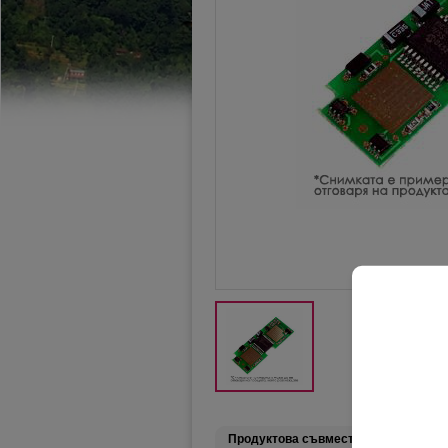
Подр
Продуктова съвместимост