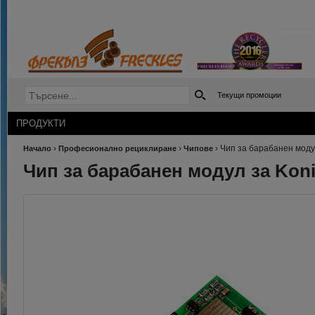
Текущи промоции
ПРОДУКТИ
›
›
›
Чип за барабанен модул
Начало
Професионално рециклиране
Чипове
Чип за барабанен модул за Koni