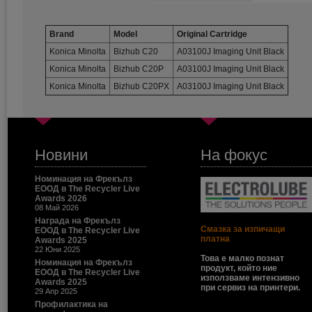
Brand
Model
Original Cartridge
Konica Minolta
Bizhub C20
A03100J Imaging Unit Black
Konica Minolta
Bizhub C20P
A03100J Imaging Unit Black
Konica Minolta
Bizhub C20PX
A03100J Imaging Unit Black
Новини
На фокус
Номинация на Фрекълз
ЕООД в The Recycler Live
Awards 2026
08 Май 2026
Награда на Фрекълз
Смазка за изпичащи
ЕООД в The Recycler Live
платна
Awards 2025
22 Юни 2025
Това е малко познат
Номинация на Фрекълз
продукт, който ние
ЕООД в The Recycler Live
използваме интензивно
Awards 2025
при сервиз на принтери.
29 Апр 2025
Профилактика на