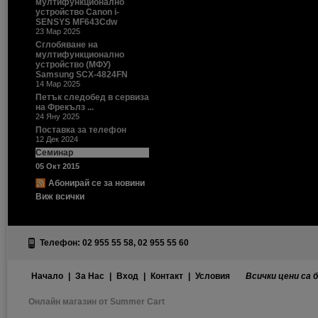
мултифункционално
устройство Canon i-
SENSYS MF643Cdw
23 Мар 2025
Сглобяване на
мултифункционално
устройство (МФУ)
Samsung SCX-4824FN
14 Мар 2025
Петък следобед в сервиза
на Фрекълз ...
24 Яну 2025
Поставка за телефон
12 Дек 2024
Семинар
05 Окт 2015
Абонирай се за новини
Виж всички
Телефон: 02 955 55 58, 02 955 55 60
Начало
|
За Нас
|
Вход
|
Контакт
|
Условия
Всички цени са 
Онлайн магазин от Summer Cart