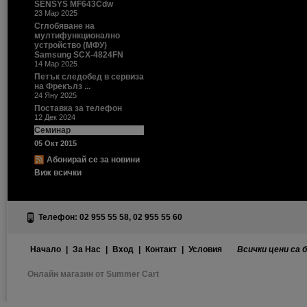
SENSYS MF643Cdw
23 Мар 2025
Сглобяване на
мултифункционално
устройство (МФУ)
Samsung SCX-4824FN
14 Мар 2025
Петък следобед в сервиза
на Фрекълз ...
24 Яну 2025
Поставка за телефон
12 Дек 2024
Семинар
05 Окт 2015
Абонирай се за новини
Виж всички
Телефон: 02 955 55 58, 02 955 55 60
Начало
|
За Нас
|
Вход
|
Контакт
|
Условия
Всички цени са 
Онлайн магазин от Summer Cart