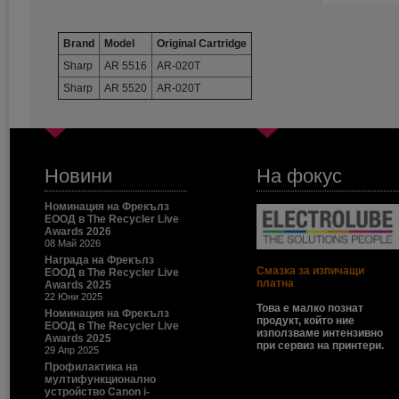
Brand
Model
Original Cartridge
Sharp
AR 5516
AR-020T
Sharp
AR 5520
AR-020T
Новини
На фокус
Номинация на Фрекълз
ЕООД в The Recycler Live
Awards 2026
08 Май 2026
Награда на Фрекълз
Смазка за изпичащи
ЕООД в The Recycler Live
платна
Awards 2025
22 Юни 2025
Това е малко познат
Номинация на Фрекълз
продукт, който ние
ЕООД в The Recycler Live
използваме интензивно
Awards 2025
при сервиз на принтери.
29 Апр 2025
Профилактика на
мултифункционално
устройство Canon i-