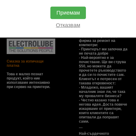
Приемам
Отказвам
На фокус
Смях в офиса
Звъни телефона във
фирма за ремонт на
компютри:
- Принтерът ми започна да
не печата добре
- Най-вероятно е за
Смазка за изпичащи
почистване. Ще ви струва
платна
$50, но можете да
прочетете ръководството
Това е малко познат
и да си го почистите сам.
продукт, който ние
Клиентът е потресен от
използваме интензивно
такава откровеност:
при сервиз на принтери.
- Младежо, вашият
началник знае ли, че така
му проваляте бизнеса?
- Честно казано това е
негова идея. Доста повече
изкарваме от принтери,
които клиентите са
опитвали да поправят
сами.
---
Най-сърдечното