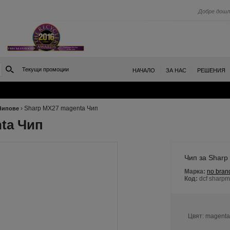
Добре дошл
Текущи промоции
|
|
НАЧАЛО
ЗА НАС
РЕШЕНИЯ
›
Sharp MX27 magenta Чип
Чипове
ta Чип
Чип за Shar
Марка:
no bran
Код:
dcf sharp
Цвят:
magenta