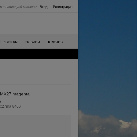
и в нашия уеб каталог!
Вход
Регистрация
|
|
|
КОНТАКТ
НОВИНИ
ПОЛЕЗНО
p MX27 magenta
d
mx27ma 8406