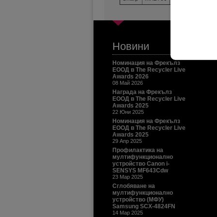
Новини
Номинация на Фрекълз
ЕООД в The Recycler Live
Awards 2026
08 Май 2026
Награда на Фрекълз
ЕООД в The Recycler Live
Awards 2025
22 Юни 2025
Номинация на Фрекълз
ЕООД в The Recycler Live
Awards 2025
29 Апр 2025
Профилактика на
мултифункционално
устройство Canon i-
SENSYS MF643Cdw
23 Мар 2025
Сглобяване на
мултифункционално
устройство (МФУ)
Samsung SCX-4824FN
14 Мар 2025