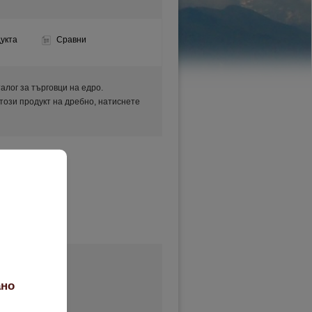
укта
Сравни
аталог за търговци на едро.
 този продукт на дребно, натиснете
ано