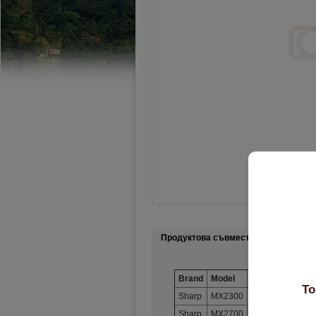
Подр
Продуктова съвместимост
Brand
Model
Original Cartrid
То
Sharp
MX2300
MX-27GTMA Mag
Sharp
MX2700
MX-27GTMA Mag