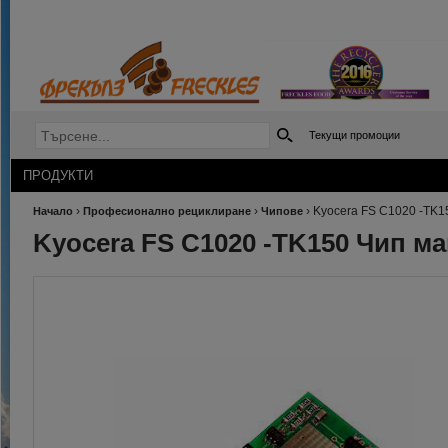
Текущи промоции
ПРОДУКТИ
›
›
›
Kyocera FS C1020 -TK1
Начало
Професионално рециклиране
Чипове
Kyocera FS C1020 -TK150 Чип ма