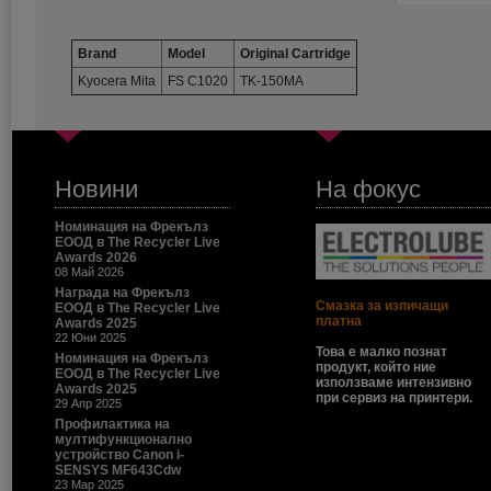
Brand
Model
Original Cartridge
Kyocera Mita
FS C1020
TK-150MA
Новини
На фокус
Номинация на Фрекълз
ЕООД в The Recycler Live
Awards 2026
08 Май 2026
Награда на Фрекълз
Смазка за изпичащи
ЕООД в The Recycler Live
платна
Awards 2025
22 Юни 2025
Това е малко познат
Номинация на Фрекълз
продукт, който ние
ЕООД в The Recycler Live
използваме интензивно
Awards 2025
при сервиз на принтери.
29 Апр 2025
Профилактика на
мултифункционално
устройство Canon i-
SENSYS MF643Cdw
23 Мар 2025