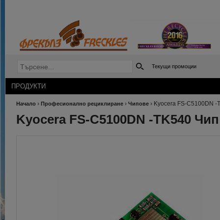
Текущи промоции
ПРОДУКТИ
›
›
›
Kyocera FS-C5100DN -
Начало
Професионално рециклиране
Чипове
Kyocera FS-C5100DN -TK540 Чип