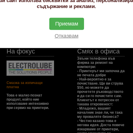
зи сайт използва бисквитки за анализ, персонализир
съдържание и реклами.
tridge
Приемам
Отказвам
На фокус
Смях в офиса
Звъни телефона във
фирма за ремонт на
компютри:
- Принтерът ми започна да
не печата добре
- Най-вероятно е за
Смазка за изпичащи
почистване. Ще ви струва
платна
$50, но можете да
прочетете ръководството
Това е малко познат
и да си го почистите сам.
продукт, който ние
Клиентът е потресен от
използваме интензивно
такава откровеност:
при сервиз на принтери.
- Младежо, вашият
началник знае ли, че така
му проваляте бизнеса?
- Честно казано това е
негова идея. Доста повече
изкарваме от принтери,