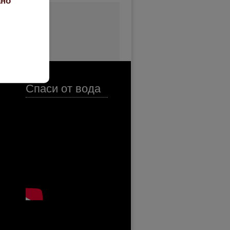
ано
Спаси от вода