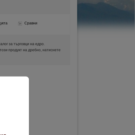
укта
Сравни
аталог за търговци на едро.
 този продукт на дребно, натиснете