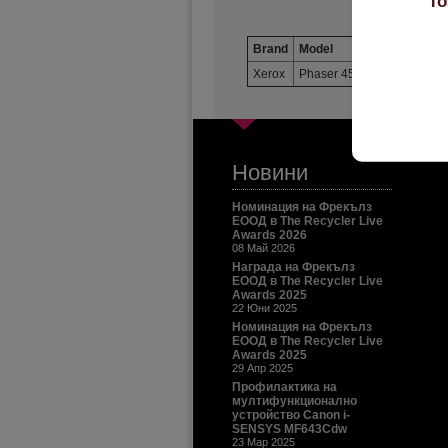
То
Brand
Model
Original Car
Xerox
Phaser 4510
113R00712
Новини
Номинация на Фрекълз
ЕООД в The Recycler Live
Awards 2026
08 Май 2026
Награда на Фрекълз
ЕООД в The Recycler Live
Awards 2025
22 Юни 2025
Номинация на Фрекълз
ЕООД в The Recycler Live
Awards 2025
29 Апр 2025
Профилактика на
мултифункционално
устройство Canon i-
SENSYS MF643Cdw
23 Мар 2025