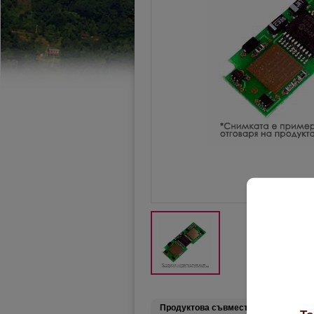
Подр
Продуктова съвместимост