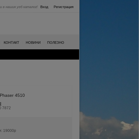
и в нашия уеб каталог!
Вход
Регистрация
|
|
|
КОНТАКТ
НОВИНИ
ПОЛЕЗНО
 Phaser 4510
d
0 7872
и:
19000p