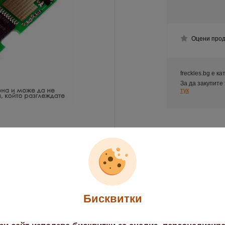
Оцени прод
freckles.bg е к
За да закупите
тук
Бисквитки
обно описание