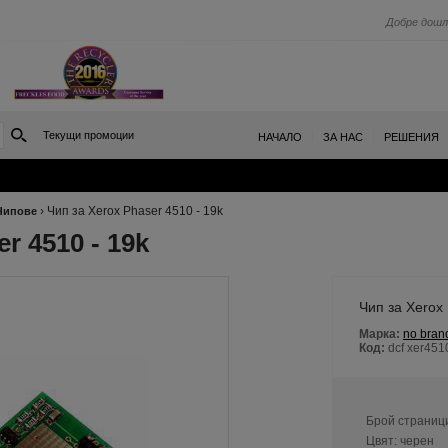
Добре дошл
Текущи промоции
|
|
НАЧАЛО
ЗА НАС
РЕШЕНИЯ
›
Чип за Xerox Phaser 4510 - 19k
Чипове
r 4510 - 19k
Чип за Xerox
Марка:
no bran
Код:
dcf xer451
Брой страниц
Цвят:
черен