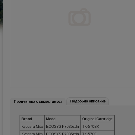
Подробно описание
Продуктова съвместимост
Brand
Model
Original Cartridge
Kyocera Mita
ECOSYS P7035cdn
TK-570BK
Kyocera Mita
ECOSYS P7035cdn
TK-570C