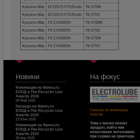
Kyocera Mita
ECOSYS P7035cdn
TK-570M
Kyocera Mita
ECOSYS P7035cdn
TK-570Y
Kyocera Mita
FS C5400DN
TK-570BK
Kyocera Mita
FS C5400DN
TK-570C
Kyocera Mita
FS C5400DN
TK-570M
Kyocera Mita
FS C5400DN
TK-570Y
Новини
На фокус
Номинация на Фрекълз
ЕООД в The Recycler Live
Awards 2026
08 Май 2026
Награда на Фрекълз
Смазка за изпичащи
ЕООД в The Recycler Live
платна
Awards 2025
22 Юни 2025
Това е малко познат
Номинация на Фрекълз
продукт, който ние
ЕООД в The Recycler Live
използваме интензивно
Awards 2025
при сервиз на принтери.
29 Апр 2025