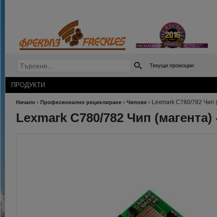
Текущи промоции
ПРОДУКТИ
›
›
›
Lexmark C780/782 Чип (
Начало
Професионално рециклиране
Чипове
Lexmark C780/782 Чип (магента) -