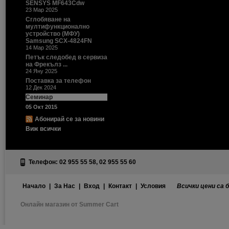
SENSYS MF643Cdw
23 Мар 2025
Сглобяване на
мултифункционално
устройство (МФУ)
Samsung SCX-4824FN
14 Мар 2025
Петък следобед в сервиза
на Фрекълз ...
24 Яну 2025
Поставка за телефон
12 Дек 2024
Семинар
05 Окт 2015
Абонирай се за новини
Виж всички
Телефон: 02 955 55 58, 02 955 55 60
Начало
|
За Нас
|
Вход
|
Контакт
|
Условия
Всички цени са 
Онлайн магазин от Summer Cart