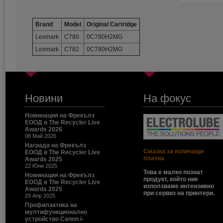
Brand
Model
Original Cartridge
Lexmark
C780
0C780H2MG
Lexmark
C782
0C780H2MG
Новини
На фокус
Номинация на Фрекълз
ЕООД в The Recycler Live
Awards 2026
08 Май 2026
Награда на Фрекълз
Смазка за изпичащи
ЕООД в The Recycler Live
платна
Awards 2025
22 Юни 2025
Това е малко познат
Номинация на Фрекълз
продукт, който ние
ЕООД в The Recycler Live
използваме интензивно
Awards 2025
при сервиз на принтери.
29 Апр 2025
Профилактика на
мултифункционално
устройство Canon i-