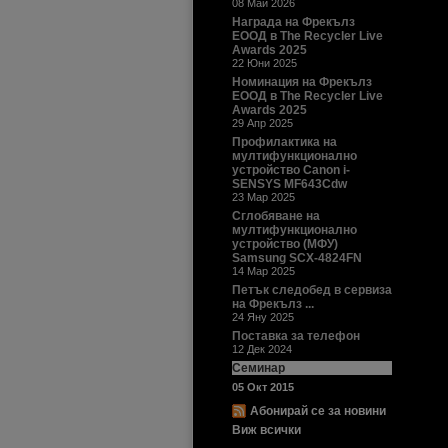
08 Май 2026
Награда на Фрекълз
ЕООД в The Recycler Live
Awards 2025
22 Юни 2025
Номинация на Фрекълз
ЕООД в The Recycler Live
Awards 2025
29 Апр 2025
Профилактика на
мултифункционално
устройство Canon i-
SENSYS MF643Cdw
23 Мар 2025
Сглобяване на
мултифункционално
устройство (МФУ)
Samsung SCX-4824FN
14 Мар 2025
Петък следобед в сервиза
на Фрекълз ...
24 Яну 2025
Поставка за телефон
12 Дек 2024
Семинар
05 Окт 2015
Абонирай се за новини
Виж всички