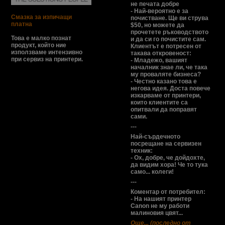
не печата добре
- Най-вероятно е за
Смазка за изпичащи
почистване. Ще ви струва
платна
$50, но можете да
прочетете ръководството
Това е малко познат
и да си го почистите сам.
продукт, който ние
Клиентът е потресен от
използваме интензивно
такава откровеност:
при сервиз на принтери.
- Младежо, вашият
началник знае ли, че така
му проваляте бизнеса?
- Честно казано това е
негова идея. Доста повече
изкарваме от принтери,
които клиентите са
опитвали да поправят
сами.
---
Най-сърдечното
посрещане на сервизен
техник:
- Ох, добре, че дойдохте,
да видим хора! Че то тука
само... колеги!
---
Коментар от потребител:
- На нашият принтер
Canon не му работи
малиновия цвят...
Още... (последно от