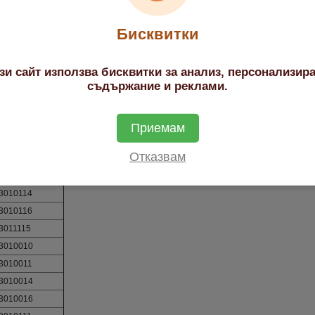
3010014
3010016
Бисквитки
3010111
3010114
зи сайт използва бисквитки за анализ, персонализир
3010116
съдържание и реклами.
3011115
3010010
3010011
Приемам
3010014
Отказвам
3010016
3010111
3010114
3010116
3011115
3010010
3010011
3010014
3010016