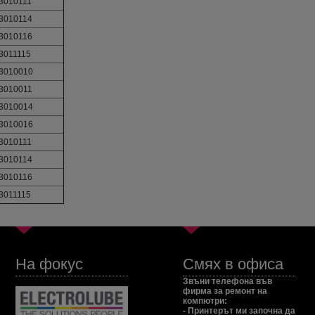
3010111
3010114
3010116
3011115
3010010
3010011
3010014
3010016
3010111
3010114
3010116
3011115
На фокус
Смях в офиса
Звъни телефона във
фирма за ремонт на
компютри:
- Принтерът ми започна да