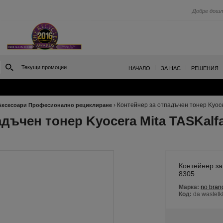
Добре дошл
Текущи промоции
|
|
НАЧАЛО
ЗА НАС
РЕШЕНИЯ
›
Контейнер за отпадъчен тонер Kyocer
Аксесоари Професионално рециклиране
дъчен тонер Kyocera Mita TASKalfa
Контейнер за
8305
Марка:
no bran
Код:
da wastet