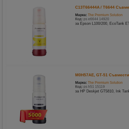
C13T66444A / T6644 Съвм
Марка:
The Premium Solution
Код:
ps e6644 14920
за Epson L100/200, EcoTank E
M0H57AE, GT-51 Съвмести
Марка:
The Premium Solution
Код:
ps h51 15119
за HP Deskjet GT5810, Ink Tan