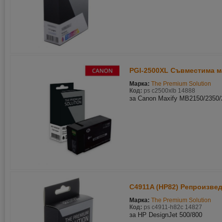
PGI-2500XL Съвместима ма
Марка:
The Premium Solution
Код:
ps c2500xlb 14888
за Canon Maxify MB2150/2350/
C4911A (HP82) Репроизвед
Марка:
The Premium Solution
Код:
ps c4911-h82c 14827
за HP DesignJet 500/800